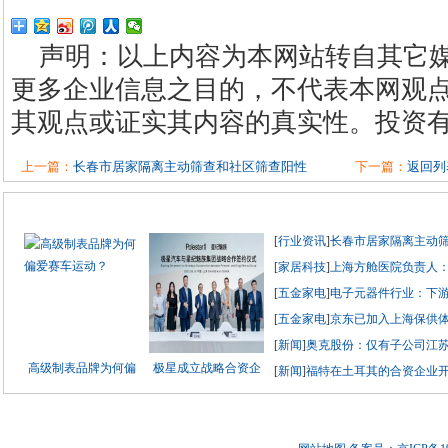
声明：以上内容为本网站转自其它
更多企业信息之目的，不代表本网观
其观点或证实其内容的真实性。投资
上一篇：
长春市居家隔离主动筛查和社区筛查阳性
下一篇：
返回列
[
行业资讯
]
长春市居家隔离主动
[
家居科技
]
上海方舱医院负责人
[
五金家电
]
电子元器件行业：下
[
五金家电
]
京东已加入上海保供体
[
新闻
]
奥克股份：仅有子公司江
高级制表品牌为何偏
极星成立战略合资企
[
新闻
]
福特在土耳其的合资企业开始