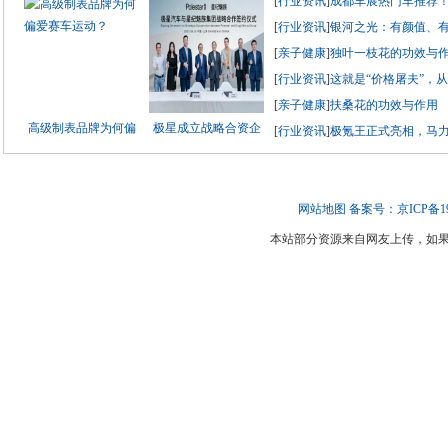
[
行业资讯
]
成都车展热门车推荐！极
[
行业资讯
]
银河之光：有颜值、有
[
亲子健康
]
独叶一枝花的功效与
[
行业资讯
]
这就是“价格屠夫”，从
[
亲子健康
]
扶桑花的功效与作用
高级制表品牌为何偏
极星成立战略合资企
[
行业资讯
]
极氪王正式亮相，马
网站地图
备案号：京ICP备190
本站部分资源来自网友上传，如