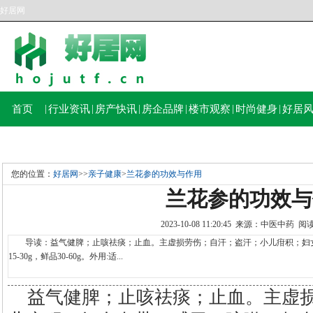
好居网
首页
|
行业资讯
|
房产快讯
|
房企品牌
|
楼市观察
|
时尚健身
|
好居
您的位置：
好居网
>>
亲子健康
>
兰花参的功效与作用
兰花参的功效与
2023-10-08 11:20:45 来源：中医中药 
导读：益气健脾；止咳祛痰；止血。主虚损劳伤；自汗；盗汗；小儿疳积；妇女白
15-30g，鲜品30-60g。外用:适...
益气健脾；止咳祛痰；止血。主虚