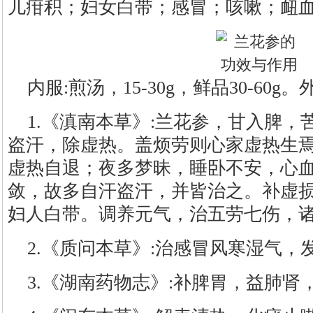
儿疳积；妇女白带；感冒；咳嗽；衄
内服:煎汤，15-30g，鲜品30-60
1.《滇南本草》:兰花参，甘入脾
盗汗，除虚热。盖烦劳则心家虚热生
虚热自退；夜多梦昧，睡卧不安，心血
敛，故多自汗盗汗，并皆治之。补虚
妇人白带。调养元气，治五劳七伤，
2.《质问本草》:治感冒风寒湿气，
3.《湖南药物志》:补脾胃，益肺