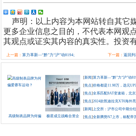
声明：以上内容为本网站转自其它
更多企业信息之目的，不代表本网观
其观点或证实其内容的真实性。投资
上一篇：
算力革新—“黔”力“沪”动8194;
下一篇：
返回列
[
新闻
]
算力革新—“黔”力“沪”动8194
[
焦点
]
价格都是11.98万，选元UP
[
焦点
]
全系匹配8AT变速箱，北
[
焦点
]
2024款凯迪拉克XT6海外亮
[
新闻
]
上交所：沪市公司中期分红总
高级制表品牌为何偏
极星成立战略合资企
[
焦点
]
全新腾势N7上市，标配帝瓦雷