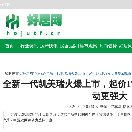
好居网
首页
|
行业资讯
|
房产快讯
|
房企品牌
|
楼市观察
|
时尚健身
|
好居
您的位置：
好居网
>>
焦点
>
全新一代凯美瑞火爆上市，起价17.18万元，新增2.0L
全新一代凯美瑞火爆上市，起价17.
动更强大
2024-09-02 06:43:07 来源：易车网 阅
导读：2024款广汽丰田凯美瑞，这款全新换代的神车终于震撼登场了！售价区间在17.
气和2.0L混动两种动力选择，直...