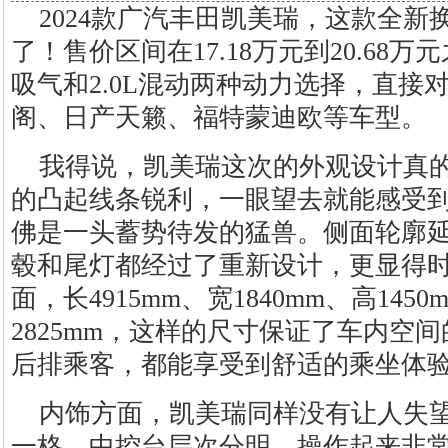
2024款广汽丰田凯美瑞，这款全
了！售价区间在17.18万元到20.68万
吸气和2.0L混动两种动力选择，直接
阁、日产天籁、福特蒙迪欧等车型。
我得说，凯美瑞这次的外观设计真
的凸起线条锐利，一眼望去就能感受
佛是一头蓄势待发的猛兽。侧面轮廓
毂和尾灯都经过了重新设计，更显得
面，长4915mm、宽1840mm、高145
2825mm，这样的尺寸保证了车内空
后排乘客，都能享受到舒适的乘坐体
内饰方面，凯美瑞同样没有让人失
一格，中控台层次分明，操作起来非