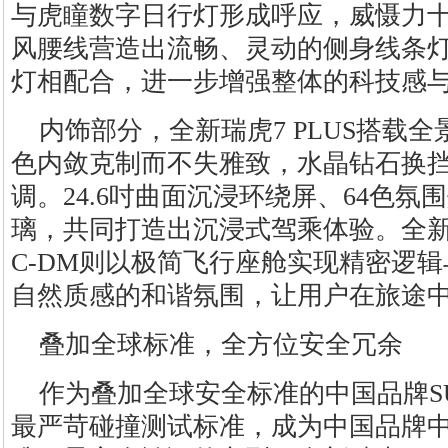
与虎瞳数字日行灯形成呼应，威慑力
风腰线营造出流畅、灵动的侧身线条
灯相配合，进一步增强整体的科技感
内饰部分，全新瑞虎7 PLUS搭载
色内敛克制而不失雅致，水晶钻石换
调。24.6吋曲面沉浸环绕屏、64色氛
璃，共同打造出沉浸式驾乘体验。全新瑞
C-DM则以极简飞行座舱实现精密逻
自然质感的和谐氛围，让用户在旅途
叠加全球标准，全方位安全冗余
作为叠加全球安全标准的中国品牌S
最严苛碰撞测试标准，成为中国品牌中