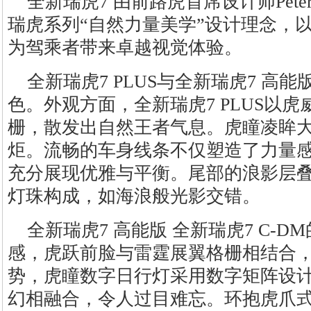
全新瑞虎7 由前路虎首席设计师Peter J
瑞虎系列“自然力量美学”设计理念，
为驾乘者带来卓越视觉体验。
全新瑞虎7 PLUS与全新瑞虎7 高
色。外观方面，全新瑞虎7 PLUS以
栅，散发出自然王者气息。虎瞳凌眸
炬。流畅的车身线条不仅塑造了力量
充分展现优雅与平衡。尾部的浪影层叠流
灯珠构成，如海浪般光影交错。
全新瑞虎7 高能版 全新瑞虎7 C-
感，虎跃前脸与雷霆展翼格栅相结合
势，虎瞳数字日行灯采用数字矩阵设
幻相融合，令人过目难忘。环抱虎爪式