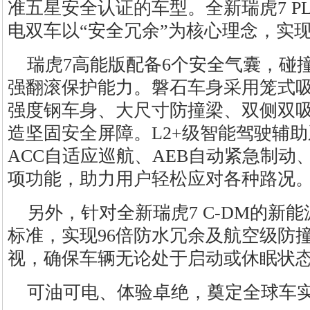
准五星安全认证的车型。全新瑞虎7 PL
电双车以“安全冗余”为核心理念，实
瑞虎7高能版配备6个安全气囊，碰
强翻滚保护能力。磐石车身采用笼式吸
强度钢车身、大尺寸防撞梁、双侧双
造坚固安全屏障。L2+级智能驾驶辅
ACC自适应巡航、AEB自动紧急制动、
项功能，助力用户轻松应对各种路况
另外，针对全新瑞虎7 C-DM的新
标准，实现96倍防水冗余及航空级防撞
视，确保车辆无论处于启动或休眠状
可油可电、体验卓绝，奠定全球车