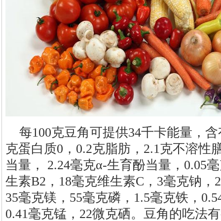
每100克豆角可提供34千卡能量，含有
克蛋白质0，0.2克脂肪，2.1克不溶
当量， 2.24毫克α-生育酚当量，0.05
生素B2，18毫克维生素C，3毫克钠，2
35毫克镁，55毫克磷，1.5毫克铁，0.
0.41毫克锰，22微克硒。豆角的吃