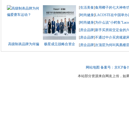
[
生活美食
]
食用椰子的七大神奇
[
时尚健身
]
LACOSTE在中国举
[
时尚健身
]
为什么说“小鳄鱼”Lac
[
房企品牌
]
新手买房前交定金的
[
房企品牌
]
不通过中介买房规避
高级制表品牌为何偏
极星成立战略合资企
[
房企品牌
]
次顶层为何叫凤凰楼层
网站地图
备案号：京ICP备190
本站部分资源来自网友上传，如