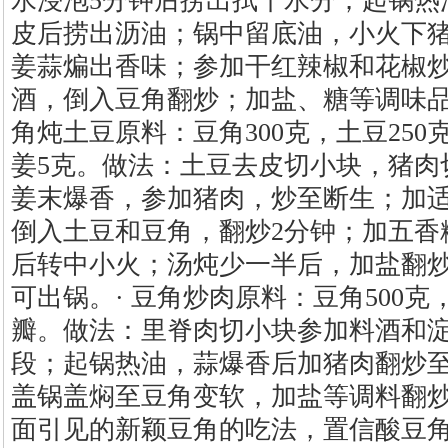
水浸泡5分钟后捞出拭干水分；起锅热
皮后捞出沥油；锅中留底油，小火下
姜蒜煸出香味；参加干红辣椒和花椒
酒，倒入豆角翻炒；加盐、糖等调味品
角炖土豆原料：豆角300克，土豆250克
姜5克。做法：土豆去皮切小块，猪肉
姜末爆香，参加猪肉，炒至断生；加
倒入土豆和豆角，翻炒2分钟；加五香
后转中小火；汤炖少一半后，加盐翻
可出锅。· 豆角炒肉原料：豆角500克
瓣。做法：里脊肉切小块参加料酒和
段；起锅热油，蒜爆香后加猪肉翻炒
盖锅盖焖至豆角变软，加盐等调料翻
面引见的新颖豆角的吃法，置信酸豆