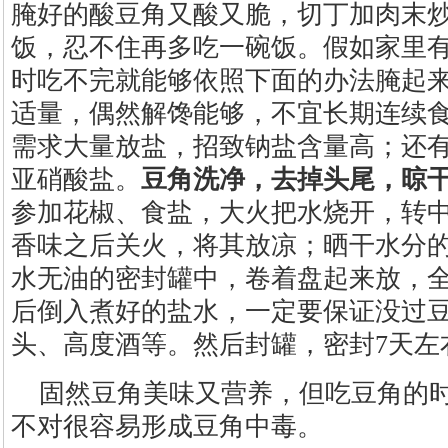
腌好的酸豆角又酸又脆，切丁加肉末
饭，忍不住再多吃一碗饭。假如家里
时吃不完就能够依照下面的办法腌起
适量，偶然解馋能够，不宜长期连续
需求大量放盐，招致钠盐含量高；还
亚硝酸盐。
豆角洗净，去掉头尾，晾
参加花椒、食盐，大火把水烧开，转中
香味之后关火，将其放凉；晒干水分
水无油的密封罐中，卷着盘起来放，
后倒入煮好的盐水，一定要保证没过
头、高度酒等。然后封罐，密封7天左
固然豆角美味又营养，但吃豆角的
不对很容易形成豆角中毒。