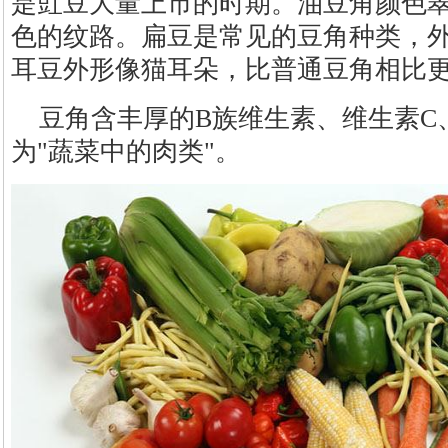
是豇豆大量上市的时期。油豆角颜色
色的纹路。扁豆是常见的豆角种类，
耳豆外形像猫耳朵，比普通豆角相比
豆角含丰厚的B族维生素、维生素C
为"蔬菜中的肉类"。