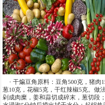
· 干煸豆角原料：豆角500克，猪肉1
葱10克，花椒5克，干红辣椒5克。做
剁成肉糜，姜和蒜切成碎末，葱切段