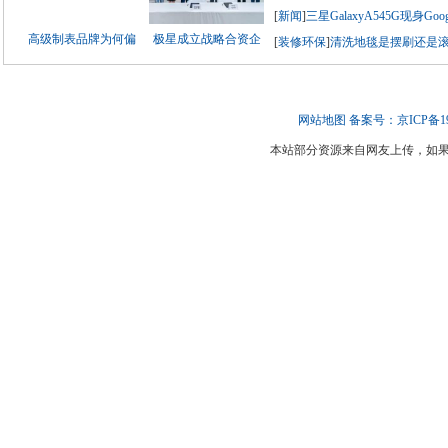
[
新闻
]
三星GalaxyA545G现身Goog
高级制表品牌为何偏
极星成立战略合资企
[
装修环保
]
清洗地毯是摆刷还是
网站地图
备案号：京ICP备190
本站部分资源来自网友上传，如