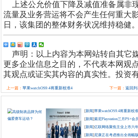
上述公允价值下降及减值准备属非
流量及业务营运将不会产生任何重大影响。
日，该集团的整体财务状况维持稳健
声明：以上内容为本网站转自其它
更多企业信息之目的，不代表本网观
其观点或证实其内容的真实性。投资
上一篇：
苹果watchOS9.4将重新校准4
下一篇：
返回列
[
新闻
]
苹果watchOS9.4将重新校准
[
新闻
]
索尼Playstation三月PS+
[
新闻
]
亿联网络聚焦主业上市六年累
[
新闻
]
尼康正在考虑推出全画幅版Z