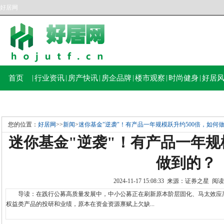
好居网
首页
|
行业资讯
|
房产快讯
|
房企品牌
|
楼市观察
|
时尚健身
|
好居
您的位置：
好居网
>>
新闻
>
迷你基金"逆袭"！有产品一年规模跃升约500倍，如何
迷你基金"逆袭"！有产品一年规
做到的？
2024-11-17 15:08:33 来源：证券之星 
导读：在践行公募高质量发展中，中小公募正在刷新原本阶层固化、马太效应严
权益类产品的投研和业绩，原本在资金资源禀赋上欠缺...