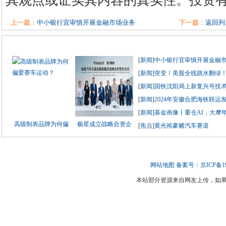
其观点或证实其内容的真实性。投资
上一篇：
中小银行宜审慎开展金融市场业务
下一篇：
返回列
[
新闻
]
中小银行宜审慎开展金融
[
新闻
]
突变！美股全线跳水翻绿
[
新闻
]
国铁沈阳局上新复兴号技
[
新闻
]
2024年安徽合肥海铁联运
[
新闻
]
基金画像丨重仓AI，大摩年
高级制表品牌为何偏
极星成立战略合资企
[
焦点
]
黄光裕豪赌汽车赛道
网站地图
备案号：京ICP备190
本站部分资源来自网友上传，如