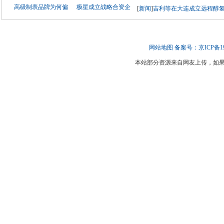
高级制表品牌为何偏
极星成立战略合资企
[
新闻
]
吉利等在大连成立远程醇氢
网站地图
备案号：京ICP备190
本站部分资源来自网友上传，如