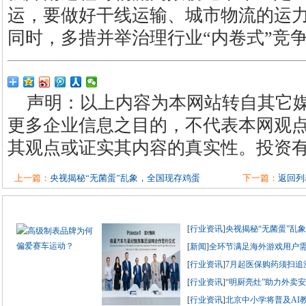
运，要做好干线运输、城市物流的运
同时，多措并举治理行业“内卷式”竞
声明：以上内容为本网站转自其它
更多企业信息之目的，不代表本网观
其观点或证实其内容的真实性。投资
上一篇：
央视揭秘“无菌蛋”乱象，全国现存鸡蛋
下一篇：
返回列
[
行业资讯
]
央视揭秘“无菌蛋”乱
[
新闻
]
全环节满足海外游戏用户
[
行业资讯
]
7月起医保购药须扫追
[
行业资讯
]
“明厨亮灶”助力外卖
[
行业资讯
]
北京中小学将普及AI