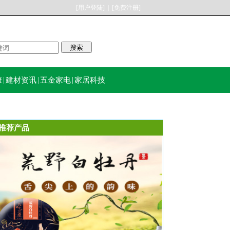
[用户登陆]
|
[免费注册]
康
|
建材资讯
|
五金家电
|
家居科技
推荐产品