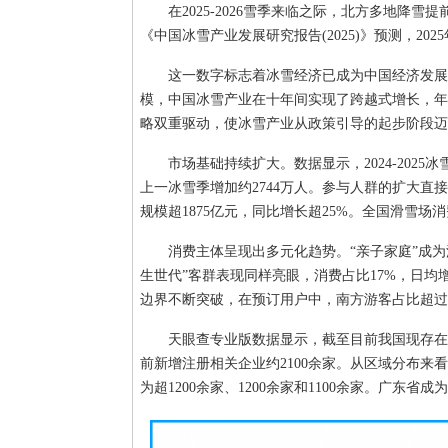
在2025-2026雪季来临之际，北方多地降
《中国冰雪产业发展研究报告(2025)》预测，20
这一数字标志着冰雪经济已成为中国经济发展中不
模，中国冰雪产业在十年间实现了跨越式增长，年
略双重驱动，使冰雪产业从政策引导的起步阶段迈
市场基础持续扩大。数据显示，2024-2025
上一冰雪季增加约2744万人。参与人群的扩大直接
规模超1875亿元，同比增长超25%。全国滑雪场消
消费主体呈现出多元化趋势。“亲子家庭”成为
生世代”客群表现同样亮眼，消费占比17%，日均
边界不断突破，在预订用户中，南方游客占比超过7
天眼查专业版数据显示，截至目前我国现存在业
前新增注册相关企业约2100余家。从区域分布
为超1200余家、1200余家和1100余家。广东省