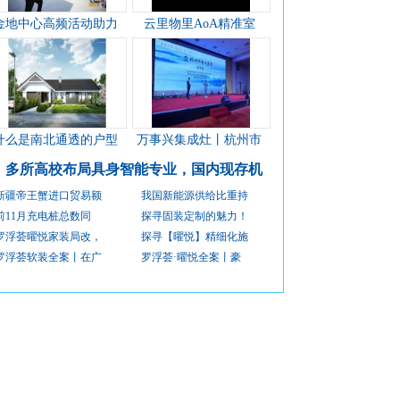
金地中心高频活动助力
云里物里AoA精准室
什么是南北通透的户型
万事兴集成灶丨杭州市
多所高校布局具身智能专业，国内现存机
新疆帝王蟹进口贸易额
我国新能源供给比重持
前11月充电桩总数同
探寻固装定制的魅力！
罗浮荟曜悦家装局改，
探寻【曜悦】精细化施
罗浮荟软装全案丨在广
罗浮荟·曜悦全案丨豪