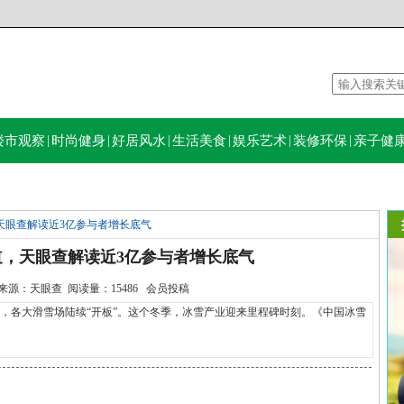
楼市观察
|
时尚健身
|
好居风水
|
生活美食
|
娱乐艺术
|
装修环保
|
亲子健
天眼查解读近3亿参与者增长底气
，天眼查解读近3亿参与者增长底气
29:12 来源：天眼查 阅读量：15486 会员投稿
提前，各大滑雪场陆续“开板”。这个冬季，冰雪产业迎来里程碑时刻。《中国冰雪