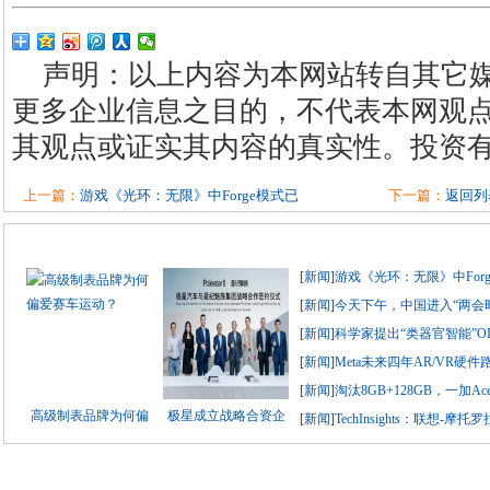
声明：以上内容为本网站转自其它
更多企业信息之目的，不代表本网观
其观点或证实其内容的真实性。投资
上一篇：
游戏《光环：无限》中Forge模式已
下一篇：
返回列
[
新闻
]
游戏《光环：无限》中For
[
新闻
]
今天下午，中国进入“两会
[
新闻
]
科学家提出“类器官智能”O
[
新闻
]
Meta未来四年AR/VR硬
[
新闻
]
淘汰8GB+128GB，一加Ac
高级制表品牌为何偏
极星成立战略合资企
[
新闻
]
TechInsights：联想-摩托罗