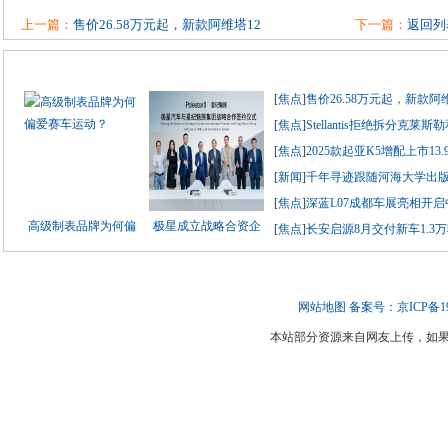
上一篇：
售价26.58万元起，新款阿维塔12
下一篇：
返回列
[
焦点
]
售价26.58万元起，新款阿
[
焦点
]
Stellantis拒绝拆分克莱
[
焦点
]
2025款起亚K5增配上市13
[
新闻
]
千年寻迹跟随河海大学出
[
焦点
]
深蓝L07成都车展亮相开启
高级制表品牌为何偏
极星成立战略合资企
[
焦点
]
长安启源8月交付新车1.3
网站地图
备案号：京ICP备190
本站部分资源来自网友上传，如