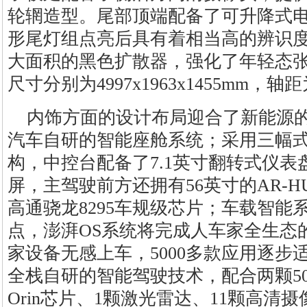
轮辋造型。尾部顶端配备了可升降式
形尾灯组点亮后具有着相当高的辨识
大面积的黑色扩散器，强化了年轻态
尺寸分别为4997x1963x1455mm，轴距
内饰方面的设计布局迎合了新能源
汽车自研的智能座舱系统；采用三幅
构，中控台配备了7.1英寸翻转式仪表盘
屏，主驾驶前方还拥有56英寸的AR-
高通骁龙8295车规级芯片；车载智能
点，澎湃OS系统将完成人车家全生态的
家设备无感上车，5000多款应用逐步
全栈自研的智能驾驶技术，配合两颗508TOP
Orin芯片、1颗激光雷达、11颗高清