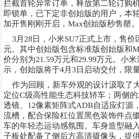
拦截首轮异常订单，释放第二轮订购机会
即锁单，已下定非创始版的用户，本
加开售刚刚开启，Max创始版秒售罄
3月28日，小米SU7正式上市，售价区间为
元。其中创始版包含标准版创始版和M
价分别为21.59万元和29.99万元。
示，创始版将于4月3日启动交付，限量5
作为回顾，新车外观的设计汲取了
定位C级高性能生态科技轿车；两侧的
透镜、12像素矩阵式ADB自适应灯
流槽，配合保险杠位置黑色装饰件点
车的年轻态运动感氛围。车身造型融
子板处配备了侧后方高清摄像头，提供1