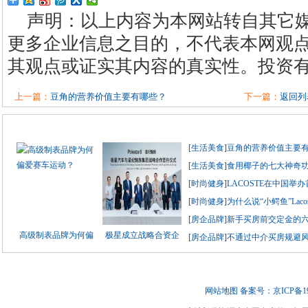
声明：以上内容为本网站转自其它
更多企业信息之目的，不代表本网观
其观点或证实其内容的真实性。投资
上一篇：
豆角的营养价值主要有哪些？
下一篇：
返回列
[
生活美食
]
豆角的营养价值主要
[
生活美食
]
食用椰子的七大神奇
[
时尚健身
]
LACOSTE在中国举
[
时尚健身
]
为什么说“小鳄鱼”Lac
[
房企品牌
]
新手买房前交定金的
高级制表品牌为何偏
极星成立战略合资企
[
房企品牌
]
不通过中介买房规避
网站地图
备案号：京ICP备190