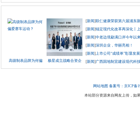
[
新闻
]
联仁健康荣获第六届浦东
[
新闻
]
锚定现代化改革再深化丨
[
新闻
]
中老边境勐满口岸今年以来
[
新闻
]
深圳企业，华丽亮相！
[
新闻
]
上市公司“成绩单”彰显发
高级制表品牌为何偏
极星成立战略合资企
[
新闻
]
广西因地制宜建设现代科
网站地图
备案号：京ICP备190
本站部分资源来自网友上传，如