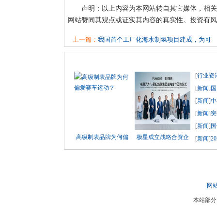
声明：以上内容为本网站转自其它媒体，相关
网站赞同其观点或证实其内容的真实性。投资有风
上一篇：
我国首个工厂化海水制氢项目建成，为可
[
行业资
[
新闻
]
国
[
新闻
]
中
[
新闻
]
突
[
新闻
]
国
高级制表品牌为何偏
极星成立战略合资企
[
新闻
]
2
网
本站部分