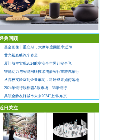
经典回顾
基金画像丨重仓AI，大摩年度回报率近70
黄光裕豪赌汽车赛道
厦门航空实现2024航空安全年累计安全飞
智能动力与智能网联技术鸿蒙智行重塑汽车行
从高校实验室到企业车间，科研成果如何落地
2024年银行股称霸A股市场：36家银行
共筑全龄友好城市未来2024“上海-东京
近日关注