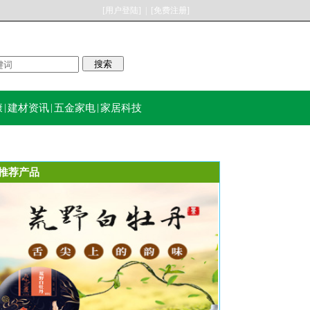
[用户登陆]
|
[免费注册]
康
|
建材资讯
|
五金家电
|
家居科技
推荐产品