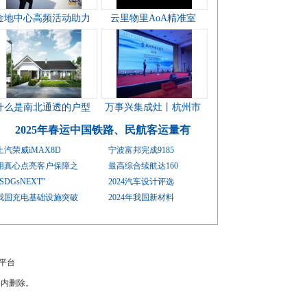
金地中心高频活动助力
云里物里AoA精准室
什么是南北通透的户型
万事兴集成灶丨杭州市
2025年春运中国铁路、民航客运量有
上汽荣威iMAX8D
宁波富邦完成9185
用真心点亮客户保障之
最高综合续航达160
“SDGsNEXT”
2024汽车设计评选
我国充电基础设施突破
2024年我国新材料
平台
日内删除。