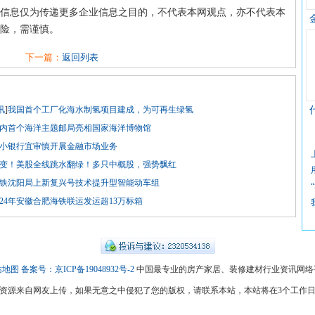
信息仅为传递更多企业信息之目的，不代表本网观点，亦不代表本
险，需谨慎。
下一篇：
返回列表
讯
]
我国首个工厂化海水制氢项目建成，为可再生绿氢
内首个海洋主题邮局亮相国家海洋博物馆
小银行宜审慎开展金融市场业务
变！美股全线跳水翻绿！多只中概股，强势飘红
铁沈阳局上新复兴号技术提升型智能动车组
024年安徽合肥海铁联运发运超13万标箱
站地图
备案号：京ICP备19048932号-2
中国最专业的房产家居、装修建材行业资讯网络
资源来自网友上传，如果无意之中侵犯了您的版权，请联系本站，本站将在3个工作