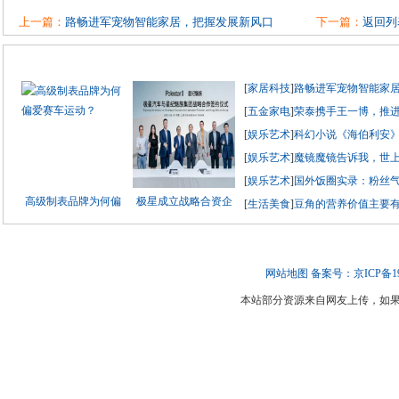
上一篇：
路畅进军宠物智能家居，把握发展新风口
下一篇：
返回列
[
家居科技
]
路畅进军宠物智能家
[
五金家电
]
荣泰携手王一博，推
[
娱乐艺术
]
科幻小说《海伯利安》
[
娱乐艺术
]
魔镜魔镜告诉我，世上
[
娱乐艺术
]
国外饭圈实录：粉丝
高级制表品牌为何偏
极星成立战略合资企
[
生活美食
]
豆角的营养价值主要
网站地图
备案号：京ICP备190
本站部分资源来自网友上传，如