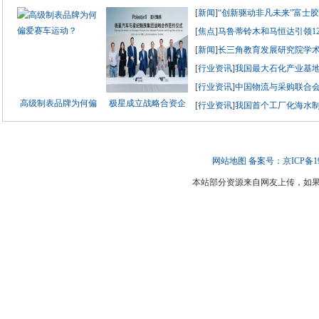
[
新闻
]
“创新驱动非凡未来”富士
[
焦点
]
马鲁蒂铃木和马恒达引领1
[
新闻
]
长三角教育发展研究院学
[
行业资讯
]
我国最大石化产业基
[
行业资讯
]
中国物流与采购联合会
高级制表品牌为何偏
极星成立战略合资企
[
行业资讯
]
我国首个工厂化海水
网站地图
备案号：京ICP备190
本站部分资源来自网友上传，如